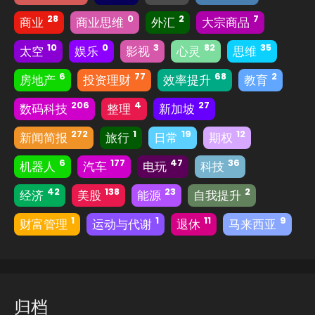
28
0
2
7
商业
商业思维
外汇
大宗商品
10
0
3
82
35
太空
娱乐
影视
心灵
思维
6
77
68
2
房地产
投资理财
效率提升
教育
206
4
27
数码科技
整理
新加坡
272
1
19
12
新闻简报
旅行
日常
期权
6
177
47
36
机器人
汽车
电玩
科技
42
138
23
2
经济
美股
能源
自我提升
1
1
11
9
财富管理
运动与代谢
退休
马来西亚
归档