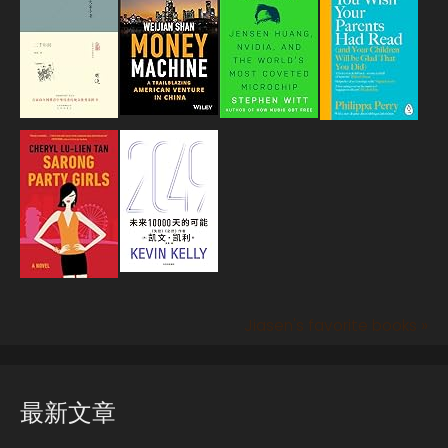
Jiasen's favorite books »
最新文章