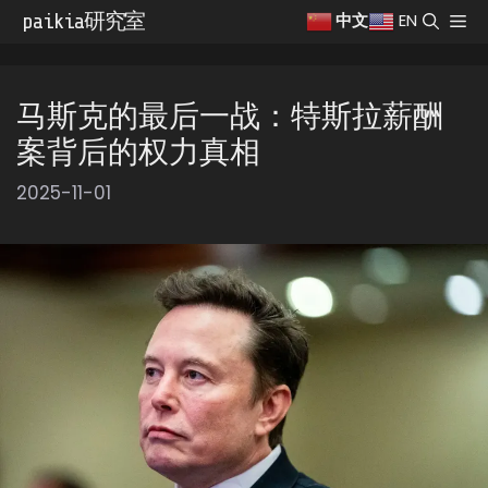
跳
paikia研究室
菜
EN
中文
至
单
内
容
马斯克的最后一战：特斯拉薪酬
案背后的权力真相
2025-11-01