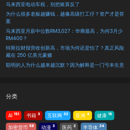
马来西亚电动车税，别把账算反了
为什么很多老板越赚钱，越像高级打工仔？资产才是答
案
马来西亚月薪中位数RM3,027：华裔最高，为何3月少
RM400？
特斯拉财报营收创新高，市场为何还是怕了？真正风险
藏在 250 亿美元豪赌
聪明的人为什么越来越沉默？因为解释是一门亏本生意
分类
151
3
32
4
15
AI
书籍
互联网
亚洲
健康
58
3
2
24
加密货币
动漫
医药
半导体