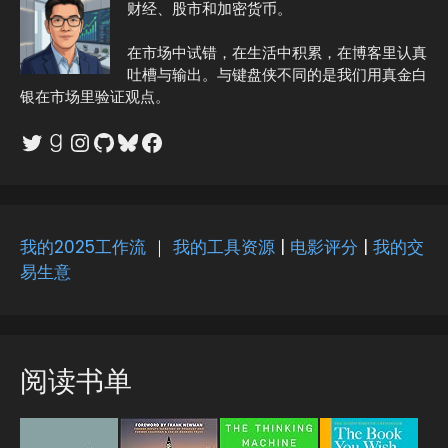
r
财经、股市和加密货币。
n
在市场中试错，在生活中积累，在博客里认真
a
吐槽与输出。与键盘侠不同的是我们用真金白
t
银在市场里验证观点。
i
v
Twitter
Goodreads
Instagram
GitHub
Bluesky
Facebook
e
:
我的2025工作流
｜
我的工具资源
|
电影评分
|
我的交
易生意
阅读书单