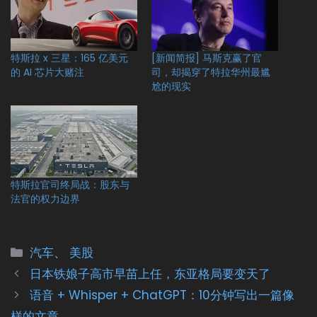
特斯拉 x 三星：165 亿美元
[新闻简报] 马斯克赢了官
的 AI 芯片大赌注
司，却揭穿了特拉华州最尴
尬的现实
特斯拉官司终局战：股东与
法官的权力边界
分
汽车
、
美股
类
日本铁娘子高市早苗上任，东亚格局要变天了
语音 + Whisper + ChatGPT：10分钟写出一篇像
样的文章