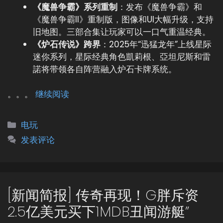
《魔兽争霸》系列重制
：发布《魔兽争霸》和
《魔兽争霸II》重制版，图像和UI大幅升级，支持
旧地图。三部合集让玩家可以一口气重温经典。
《炉石传说》跨界
：2025年“迅猛龙年”上线星际
迷你系列，星际经典角色凱莉根、亞坦尼斯和雷
諾将带领各自阵营融入炉石卡牌系统。
。。。
继续阅读
分
电玩
类
发表评论
[新闻简报] 传奇再现！G胖斥资
2.5亿美元买下1MDB丑闻游艇”