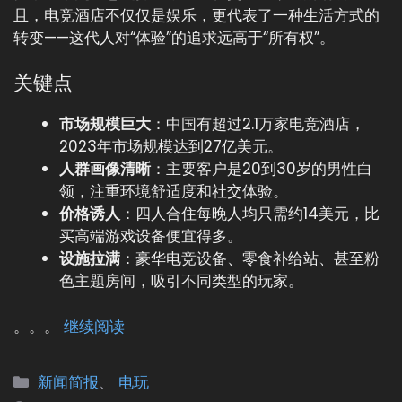
且，电竞酒店不仅仅是娱乐，更代表了一种生活方式的
转变——这代人对“体验”的追求远高于“所有权”。
关键点
市场规模巨大
：中国有超过2.1万家电竞酒店，
2023年市场规模达到27亿美元。
人群画像清晰
：主要客户是20到30岁的男性白
领，注重环境舒适度和社交体验。
价格诱人
：四人合住每晚人均只需约14美元，比
买高端游戏设备便宜得多。
设施拉满
：豪华电竞设备、零食补给站、甚至粉
色主题房间，吸引不同类型的玩家。
。。。
继续阅读
分
新闻简报
、
电玩
类