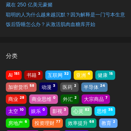
藏在 250 亿美元豪赌
聪明的人为什么越来越沉默？因为解释是一门亏本生意
饭后昏睡怎么办？从激活肌肉血糖库开始
分类
151
3
32
4
15
AI
书籍
互联网
亚洲
健康
58
3
2
24
加密货币
动漫
医药
半导体
28
0
2
7
商业
商业思维
外汇
大宗商品
10
0
3
82
35
太空
娱乐
影视
心灵
思维
6
77
68
2
房地产
投资理财
效率提升
教育