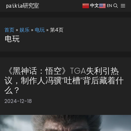
跳
paikia研究室
菜
EN
中文
至
单
内
容
首页
»
娱乐
»
电玩
»
第4页
电玩
《黑神话：悟空》TGA失利引热
议，制作人冯骥“吐槽”背后藏着什
么？
2024-12-18