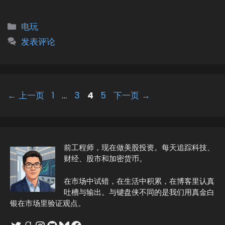
分
电玩
类
发表评论
页
页
页
页
←
上一页
1
…
3
4
5
下一页
→
面
面
面
面
前工程师，现在做美股投资。每天追踪科技、
财经、股市和加密货币。
在市场中试错，在生活中积累，在博客里认真
吐槽与输出。与键盘侠不同的是我们用真金白
银在市场里验证观点。