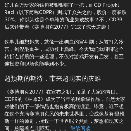
好几百万玩家的钱包被狠狠薅了一把，而CD Projekt
Red（以下简称CDPR）则成了众矢之的，股价一度暴跌
30%。你以为这是个单纯的商业失败故事？不，CDPR
后来还带着《赛博朋克2077》完成了惊天逆袭！
这事儿细想起来，就像一出狗血的宫斗剧：从被打入冷
宫，到涅槃重生，成功登上巅峰。今天我们就聊聊这个
转折点背后的一些道理，不仅对游戏开发有启发，甚至
连投资和职场也能学到不少。
超预期的期待，带来超现实的灾难
《赛博朋克2077》在宣布之初，吊足了大家的胃口。
CDPR的《巫师3》成为了当年的现象级作品，自然大家
对他们的下一部作品也抱有极高的期望。毕竟，谁不想
在这个充满赛博朋克风的未来世界里，变成像基努·里维
斯一样的帅哥，拯救一下世界呢？然而，梦想和现实之
间，总隔着点儿距离。。。。
继续阅读