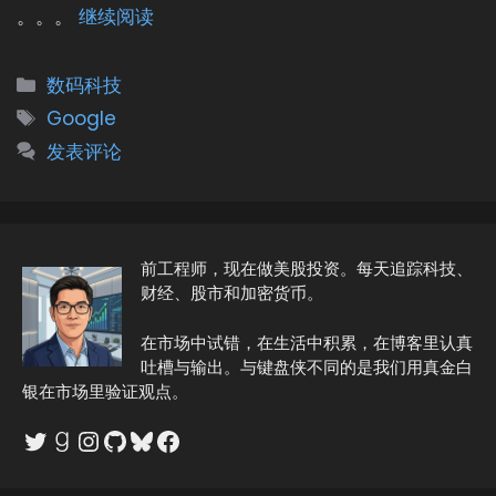
。。。
继续阅读
分
数码科技
类
标
Google
签
发表评论
前工程师，现在做美股投资。每天追踪科技、
财经、股市和加密货币。
在市场中试错，在生活中积累，在博客里认真
吐槽与输出。与键盘侠不同的是我们用真金白
银在市场里验证观点。
Twitter
Goodreads
Instagram
GitHub
Bluesky
Facebook