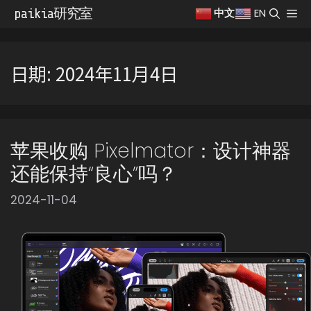
跳
paikia研究室
菜
EN
中文
至
单
内
容
日期:
2024年11月4日
苹果收购 Pixelmator：设计神器
还能保持“良心”吗？
2024-11-04