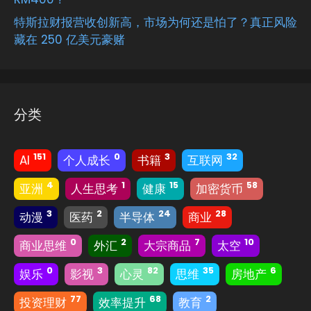
特斯拉财报营收创新高，市场为何还是怕了？真正风险
藏在 250 亿美元豪赌
分类
151
0
3
32
AI
个人成长
书籍
互联网
4
1
15
58
亚洲
人生思考
健康
加密货币
3
2
24
28
动漫
医药
半导体
商业
0
2
7
10
商业思维
外汇
大宗商品
太空
0
3
82
35
6
娱乐
影视
心灵
思维
房地产
77
68
2
投资理财
效率提升
教育