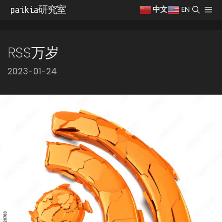
跳
paikia研究室
菜
EN
中文
至
单
内
容
RSS万岁
2023-01-24