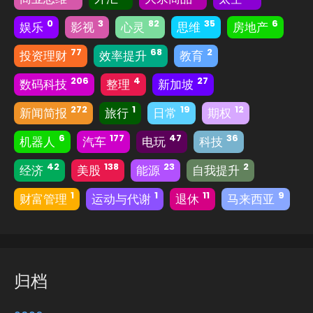
0
3
82
35
6
娱乐
影视
心灵
思维
房地产
77
68
2
投资理财
效率提升
教育
206
4
27
数码科技
整理
新加坡
272
1
19
12
新闻简报
旅行
日常
期权
6
177
47
36
机器人
汽车
电玩
科技
42
138
23
2
经济
美股
能源
自我提升
1
1
11
9
财富管理
运动与代谢
退休
马来西亚
归档