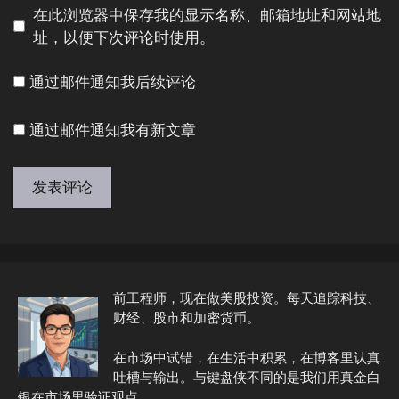
地
地
在此浏览器中保存我的显示名称、邮箱地址和网站地
址
址
址，以便下次评论时使用。
通过邮件通知我后续评论
通过邮件通知我有新文章
A
l
t
e
前工程师，现在做美股投资。每天追踪科技、
r
财经、股市和加密货币。
n
在市场中试错，在生活中积累，在博客里认真
a
吐槽与输出。与键盘侠不同的是我们用真金白
t
银在市场里验证观点。