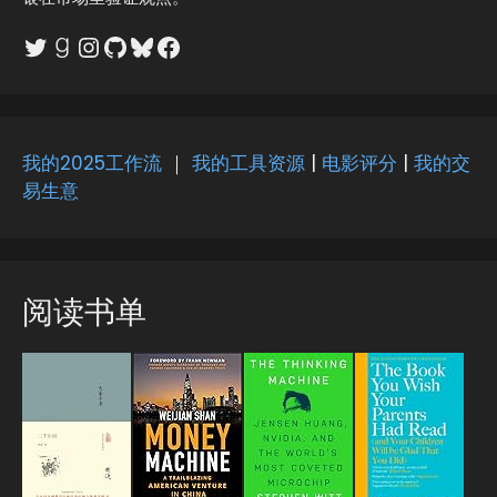
i
v
Twitter
Goodreads
Instagram
GitHub
Bluesky
Facebook
e
:
我的2025工作流
｜
我的工具资源
|
电影评分
|
我的交
易生意
阅读书单