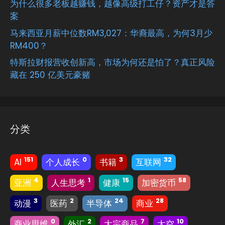
为什么很多老板越赚钱，越像高级打工仔？资产才是答
案
马来西亚月薪中位数RM3,027：华裔最高，为何3月少
RM400？
特斯拉财报营收创新高，市场为何还是怕了？真正风险
藏在 250 亿美元豪赌
分类
151
0
3
32
AI
个人成长
书籍
互联网
4
1
15
58
亚洲
人生思考
健康
加密货币
3
2
24
28
动漫
医药
半导体
商业
0
2
7
10
商业思维
外汇
大宗商品
太空