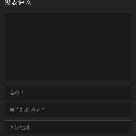
发表评论
评
论
名
称
电
子
邮
网
箱
站