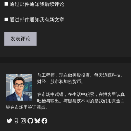
通过邮件通知我后续评论
通过邮件通知我有新文章
A
l
t
e
前工程师，现在做美股投资。每天追踪科技、
r
财经、股市和加密货币。
n
在市场中试错，在生活中积累，在博客里认真
a
吐槽与输出。与键盘侠不同的是我们用真金白
t
银在市场里验证观点。
i
v
Twitter
Goodreads
Instagram
GitHub
Bluesky
Facebook
e