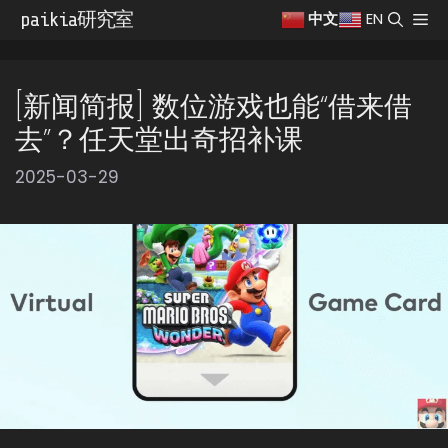
跳
paikia研究室
菜
EN
中文
至
单
内
容
[新闻简报] 数位游戏也能“借来借
去”？任天堂出奇招补课
2025-03-29