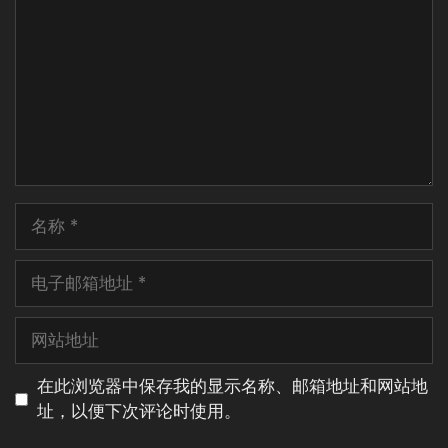
论
名
称
电
子
邮
网
箱
站
地
地
在此浏览器中保存我的显示名称、邮箱地址和网站地
址
址
址，以便下次评论时使用。