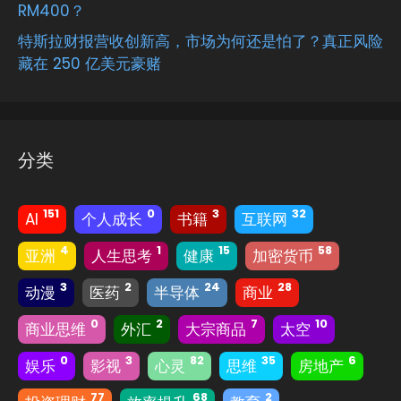
RM400？
特斯拉财报营收创新高，市场为何还是怕了？真正风险
藏在 250 亿美元豪赌
分类
151
0
3
32
AI
个人成长
书籍
互联网
4
1
15
58
亚洲
人生思考
健康
加密货币
3
2
24
28
动漫
医药
半导体
商业
0
2
7
10
商业思维
外汇
大宗商品
太空
0
3
82
35
6
娱乐
影视
心灵
思维
房地产
77
68
2