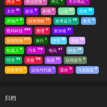
商业
商业思维
外汇
大宗商品
10
0
3
82
35
太空
娱乐
影视
心灵
思维
6
77
68
2
房地产
投资理财
效率提升
教育
206
4
27
数码科技
整理
新加坡
272
1
19
12
新闻简报
旅行
日常
期权
6
176
47
36
机器人
汽车
电玩
科技
42
138
22
2
经济
美股
能源
自我提升
1
1
11
8
财富管理
运动与代谢
退休
马来西亚
归档