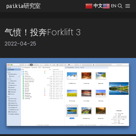
跳
paikia研究室
菜
EN
中文
至
单
内
容
气愤！投奔Forklift 3
2022-04-25