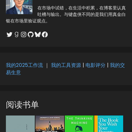
n
在市场中试错，在生活中积累，在博客里认真
a
吐槽与输出。与键盘侠不同的是我们用真金白
t
银在市场里验证观点。
i
v
Twitter
Goodreads
Instagram
GitHub
Bluesky
Facebook
e
:
我的2025工作流
｜
我的工具资源
|
电影评分
|
我的交
易生意
阅读书单