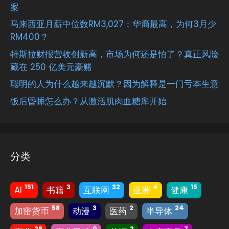
案
马来西亚月薪中位数RM3,027：华裔最高，为何3月少
RM400？
特斯拉财报营收创新高，市场为何还是怕了？真正风险
藏在 250 亿美元豪赌
聪明的人为什么越来越沉默？因为解释是一门亏本生意
饭后昏睡怎么办？从激活肌肉血糖库开始
分类
151
3
32
4
15
AI
书籍
互联网
亚洲
健康
58
3
2
24
加密货币
动漫
医药
半导体
28
0
2
7