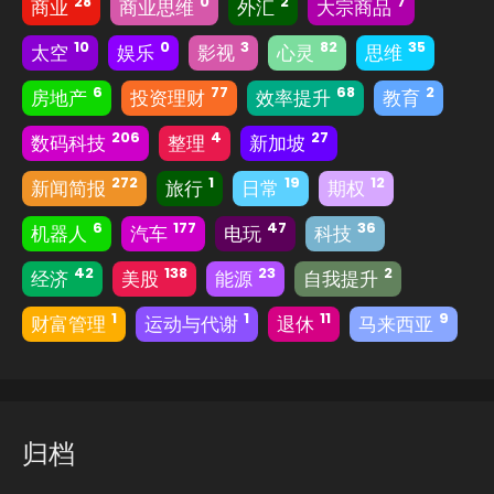
28
0
2
7
商业
商业思维
外汇
大宗商品
10
0
3
82
35
太空
娱乐
影视
心灵
思维
6
77
68
2
房地产
投资理财
效率提升
教育
206
4
27
数码科技
整理
新加坡
272
1
19
12
新闻简报
旅行
日常
期权
6
177
47
36
机器人
汽车
电玩
科技
42
138
23
2
经济
美股
能源
自我提升
1
1
11
9
财富管理
运动与代谢
退休
马来西亚
归档