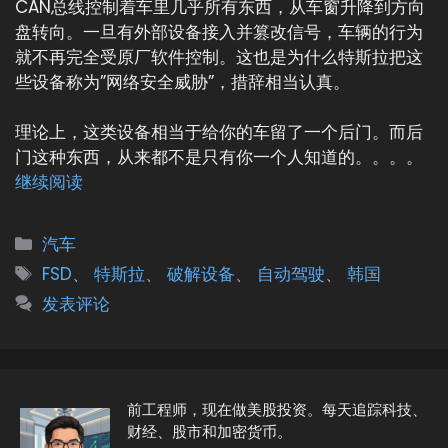
CAN总线控制着车里几乎所有东西，从车窗升降到方向
盘转向。一旦有外部设备接入并篡改信号，车辆的行为
就不再完全受原厂软件控制。这也是为什么特斯拉把这
些设备称为”网络安全威胁”，措辞相当认真。
理论上，这类设备相当于给你的车留了一个后门。而后
门这种东西，从来都不是只有你一个人知道的。。。。
继续阅读
分
汽车
类
标
FSD
、
特斯拉
、
破解设备
、
自动驾驶
、
韩国
签
发表评论
前工程师，现在做美股投资。每天追踪科技、
财经、股市和加密货币。