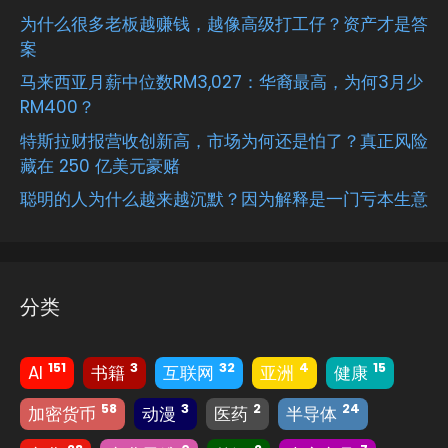
为什么很多老板越赚钱，越像高级打工仔？资产才是答
案
马来西亚月薪中位数RM3,027：华裔最高，为何3月少
RM400？
特斯拉财报营收创新高，市场为何还是怕了？真正风险
藏在 250 亿美元豪赌
聪明的人为什么越来越沉默？因为解释是一门亏本生意
分类
151
3
32
4
15
AI
书籍
互联网
亚洲
健康
58
3
2
24
加密货币
动漫
医药
半导体