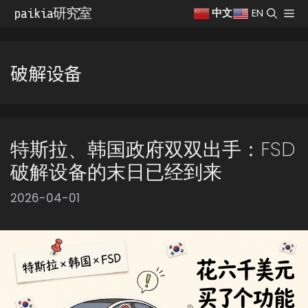
跳
paikia研究室
菜
EN
中文
至
单
内
容
破解设备
特斯拉、韩国政府双双出手：FSD
破解设备的末日已经到来
2026-04-01