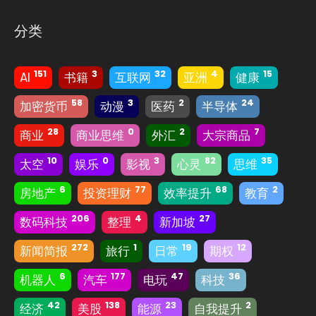
分类
151
3
32
4
15
AI
书籍
互联网
亚洲
健康
58
3
2
24
加密货币
动漫
医药
半导体
28
0
2
7
商业
商业思维
外汇
大宗商品
10
0
3
82
35
太空
娱乐
影视
心灵
思维
6
77
68
2
房地产
投资理财
效率提升
教育
206
4
27
数码科技
整理
新加坡
272
1
19
12
新闻简报
旅行
日常
期权
6
177
47
36
机器人
汽车
电玩
科技
42
138
23
2
经济
美股
能源
自我提升