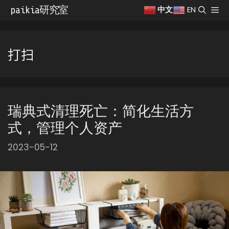
跳
paikia研究室
菜
EN
中文
至
单
内
容
打扫
瑞典式清理死亡：简化生活方
式，管理个人资产
2023-05-12