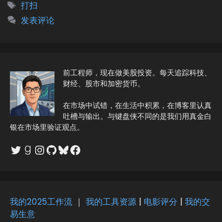
类
标
打扫
签
发表评论
前工程师，现在做美股投资。每天追踪科技、
财经、股市和加密货币。
在市场中试错，在生活中积累，在博客里认真
吐槽与输出。与键盘侠不同的是我们用真金白
银在市场里验证观点。
Twitter
Goodreads
Instagram
GitHub
Bluesky
Facebook
我的2025工作流
｜
我的工具资源
|
电影评分
|
我的交
易生意