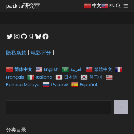
跳
paikia研究室
菜
EN
中文
至
单
内
容
Twitter
Instagram
GitHub
Goodreads
Bluesky
Facebook
隐私条款
|
电影评分
|
简体中文
English
العربية
繁體中文
Français
Italiano
日本語
한국어
Bahasa Melayu
Русский
Español
搜
索
分类目录